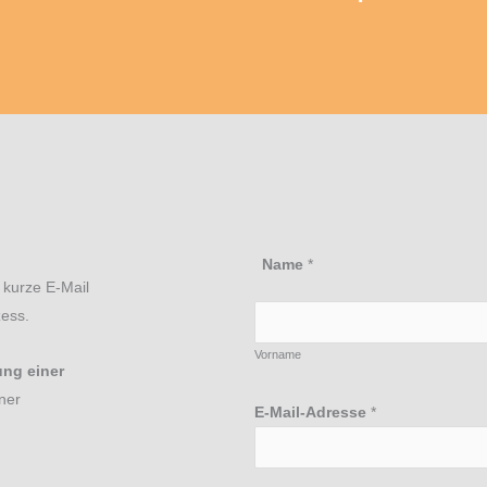
N
Name
*
a
 kurze E-Mail
m
zess.
e
Vorname
N
ung einer
a
ner
E-Mail-Adresse
*
c
h
r