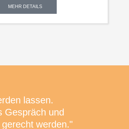
MEHR DETAILS
erden lassen.
hes Gespräch und
 gerecht werden."