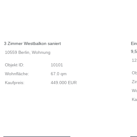
3 Zimmer Westbalkon saniert
Ein
9,5
10559 Berlin, Wohnung
12
Objekt ID:
10101
Ob
Wohnfläche:
67.0 qm
Zi
Kaufpreis:
449.000 EUR
Wo
Ka