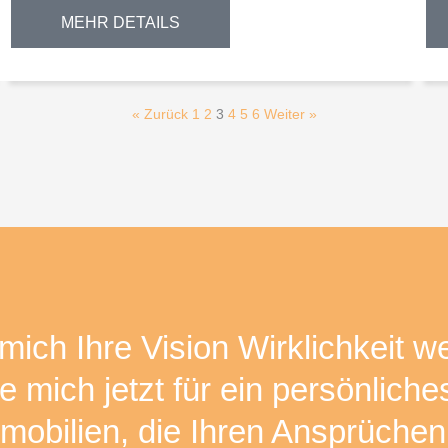
MEHR DETAILS
« Zurück
1
2
3
4
5
6
Weiter »
mich Ihre Vision Wirklichkeit w
e mich jetzt für ein persönlic
mobilien, die Ihren Ansprüchen