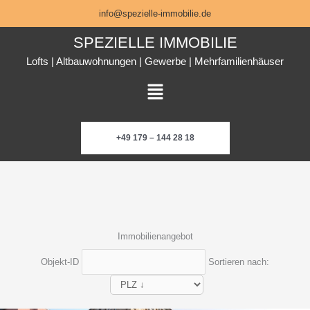
Zum
info@spezielle-immobilie.de
Inhalt
springen
SPEZIELLE IMMOBILIE
Lofts | Altbauwohnungen | Gewerbe | Mehrfamilienhäuser
Menü
+49 179 – 144 28 18
Immobilienangebot
Objekt-ID
Sortieren nach: