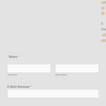
14
28
18
E-
Mai
in
imm
Name
*
Vorname
Nachname
E-Mail-Adresse
*