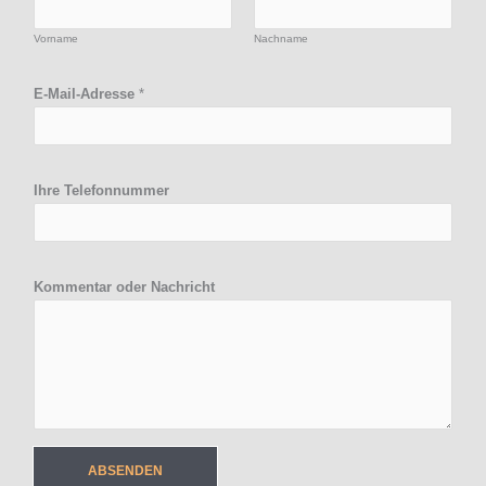
Vorname
Nachname
E-Mail-Adresse
*
o
Ihre Telefonnummer
d
e
r
o
Kommentar oder Nachricht
d
e
r
*
ABSENDEN