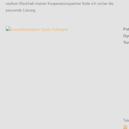
starken Rückhalt meiner Kooperationspartner finde ich sicher die
passende Lösung.
Pet
Gy
Tu
Tel
30